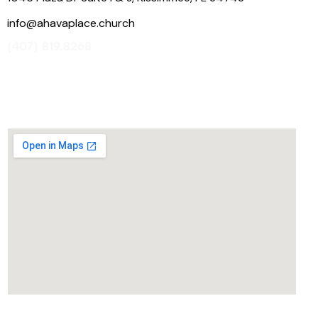
info@ahavaplace.church
(407) 819.8268